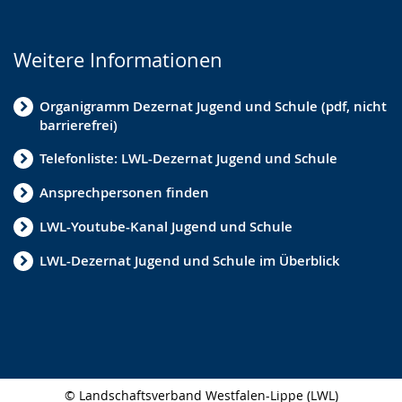
Trennung & Scheidung
Weitere Informationen
Jugendhilfeausschuss
Konzeption
Organigramm Dezernat Jugend und Schule (pdf, nicht
barrierefrei)
Jugendförderung
Telefonliste: LWL-Dezernat Jugend und Schule
Eingliederungshilfe
Ansprechpersonen finden
Kommunale Bildungslandschaften
LWL-Youtube-Kanal Jugend und Schule
Beistandschaften
LWL-Dezernat Jugend und Schule im Überblick
Kinder- und Jugendförderplan NRW
Familienzentrum
Statistik
Internationale Jugendarbeit
© Landschaftsverband Westfalen-Lippe (LWL)
Schulsozialarbeit