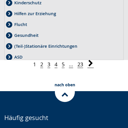
Kinderschutz
Hilfen zur Erziehung
Flucht
Gesundheit
(Teil-)Stationäre Einrichtungen
ASD
1
2
3
4
5
...
23
Wirtschaftliche Jugendhilfe und Kostenerstattung
Kinder- und Jugendarbeit
nach oben
Kindertagespflege
Schutzauftrag
Pflegekinderhilfe
Häufig gesucht
Hilfeplanung