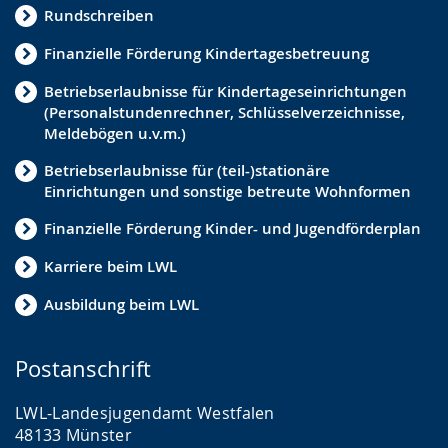
Rundschreiben
Partizipation
Finanzielle Förderung Kindertagesbetreuung
Vormundschaften / Pflegschaften
Betriebserlaubnisse für Kindertageseinrichtungen
Adoption
(Personalstundenrechner, Schlüsselverzeichnisse,
Ganztagsbildung
Meldebögen u.v.m.)
Frühe Hilfen
Betriebserlaubnisse für (teil-)stationäre
Einrichtungen und sonstige betreute Wohnformen
Jugendsozialarbeit
Finanzielle Förderung Kinder- und Jugendförderplan
Personal in Einrichtungen
Karriere beim LWL
Inklusion
Ausbildung beim LWL
Fachkräftegewinnung
Jugendhilfeplanung
Postanschrift
Präventionsketten und -netzwerke
LWL-Landesjugendamt Westfalen
48133 Münster
Betriebserlaubnis