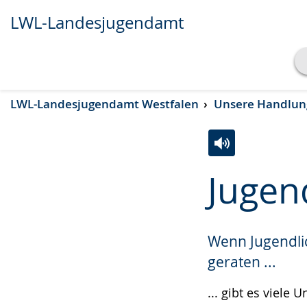
LWL-Landesjugendamt
Transkript anzeigen
LWL-Landesjugendamt Westfalen
Unsere Handlun
Abspielen
Pausieren
Zur
Aktiviere
Ein
Jugen
Leichten
Audio-
Video
Sprache
Unterstützung.
in
wechseln.
Deutscher
Wenn Jugendli
Gebärdensprach
geraten ...
wird
angezeigt.
... gibt es viele