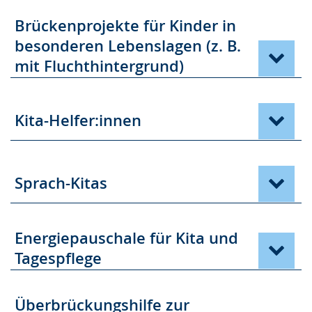
e
Brückenprojekte für Kinder in
i
besonderen Lebenslagen (z. B.
g
mit Fluchthintergrund)
t
.
Kita-Helfer:innen
Sprach-Kitas
Energiepauschale für Kita und
Tagespflege
Überbrückungshilfe zur