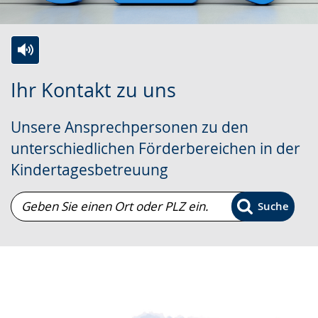
l
z
d
n
u
e
.
n
n
Zur
Aktiviere
Ein
g
s
Ihr Kontakt zu uns
Leichten
Audio-
Video
.
p
Sprache
Unterstützung.
in
r
Unsere Ansprechpersonen zu den
wechseln.
Deutscher
a
unterschiedlichen Förderbereichen in der
Gebärdensprache
c
Kindertagesbetreuung
wird
h
angezeigt.
Geben
e
Suche
Sie
w
einen
i
Ort
r
oder
d
PLZ
a
ein.