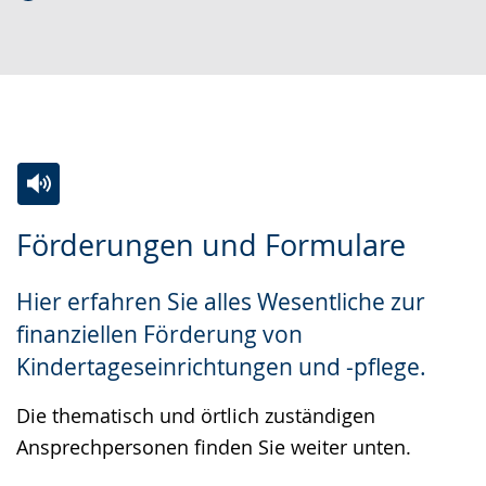
p
i
u
r
o
t
a
-
s
c
U
c
h
n
h
e
t
e
w
e
r
Zur
Aktiviere
Ein
Förderungen und Formulare
e
r
G
Leichten
Audio-
Video
c
s
e
Sprache
Unterstützung.
in
Hier erfahren Sie alles Wesentliche zur
h
t
b
wechseln.
Deutscher
finanziellen Förderung von
s
ü
ä
Gebärdensprache
Kindertageseinrichtungen und -pflege.
e
t
r
wird
l
z
d
angezeigt.
Die thematisch und örtlich zuständigen
n
u
e
Ansprechpersonen finden Sie weiter unten.
.
n
n