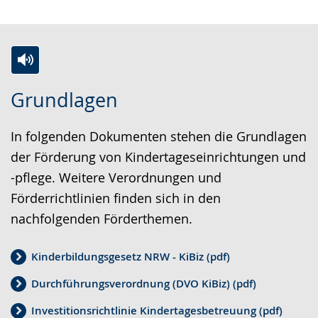
Z
A
E
Grundlagen
u
k
i
r
t
n
In folgenden Dokumenten stehen die Grundlagen
L
i
V
der Förderung von Kindertageseinrichtungen und
e
v
i
-pflege. Weitere Verordnungen und
i
i
d
Förderrichtlinien finden sich in den
c
e
e
nachfolgenden Förderthemen.
h
r
o
t
e
i
Kinderbildungsgesetz NRW - KiBiz (pdf)
e
A
n
Durchführungsverordnung (DVO KiBiz) (pdf)
n
u
D
S
d
e
Investitionsrichtlinie Kindertagesbetreuung (pdf)