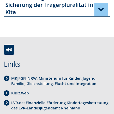
Sicherung der Trägerpluralität in
Kita
Z
A
E
Links
u
k
i
r
t
n
MKJFGFI.NRW: Ministerium für Kinder, Jugend,
L
i
V
Familie, Gleichstellung, Flucht und Integration
e
v
i
KiBiz.web
i
i
d
c
e
e
LVR.de: Finanzielle Förderung Kindertagesbetreuung
des LVR-Landesjugendamt Rheinland
h
r
o