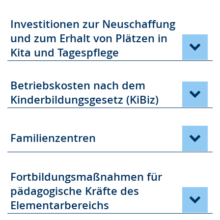
g
s
.
p
Investitionen zur Neuschaffung
r
und zum Erhalt von Plätzen in
a
Kita und Tagespflege
c
h
Betriebskosten nach dem
e
Kinderbildungsgesetz (KiBiz)
w
i
r
Familienzentren
d
a
n
Fortbildungsmaßnahmen für
g
pädagogische Kräfte des
e
Elementarbereichs
z