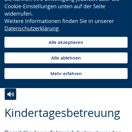
Cookie-Einstellungen unten auf der Seite
widerrufen.
Weitere Informationen finden Sie in unserer
Datenschutzerklärung
.
Alle akzeptieren
Alle ablehnen
Mehr erfahren
Zur
Aktiviere
Ein
Kindertagesbetreuung
Leichten
Audio-
Video
Sprache
Unterstützung.
in
wechseln.
Deutscher