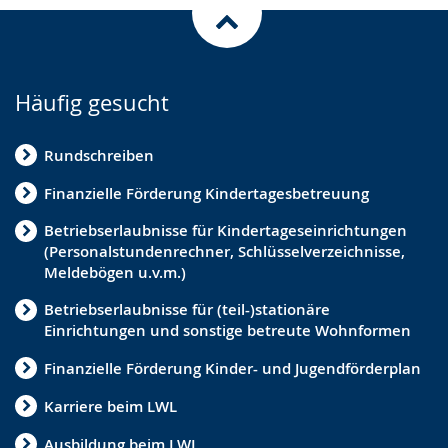
Kindertagespflege
Schutzauftrag
Pflegekinderhilfe
Häufig gesucht
Hilfeplanung
Rundschreiben
Partizipation
Finanzielle Förderung Kindertagesbetreuung
Adoption
Betriebserlaubnisse für Kindertageseinrichtungen
Vormundschaften / Pflegschaften
(Personalstundenrechner, Schlüsselverzeichnisse,
Ganztagsbildung
Meldebögen u.v.m.)
Personal in Einrichtungen
Betriebserlaubnisse für (teil-)stationäre
Einrichtungen und sonstige betreute Wohnformen
Frühe Hilfen
Finanzielle Förderung Kinder- und Jugendförderplan
Jugendsozialarbeit
Karriere beim LWL
Inklusion
Ausbildung beim LWL