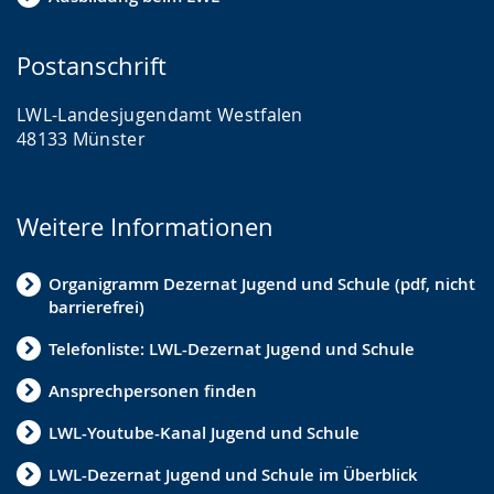
Fachkräftegewinnung
Jugendhilfeplanung
Postanschrift
Präventionsketten und -netzwerke
LWL-Landesjugendamt Westfalen
48133 Münster
Jugendförderung
Betriebserlaubnis
Weitere Informationen
Trennung & Scheidung
Jugendhilfeausschuss
Organigramm Dezernat Jugend und Schule (pdf, nicht
barrierefrei)
Konzeption
Telefonliste: LWL-Dezernat Jugend und Schule
Statistik
Ansprechpersonen finden
Eingliederungshilfe
LWL-Youtube-Kanal Jugend und Schule
Kommunale Bildungslandschaften
LWL-Dezernat Jugend und Schule im Überblick
Beistandschaften