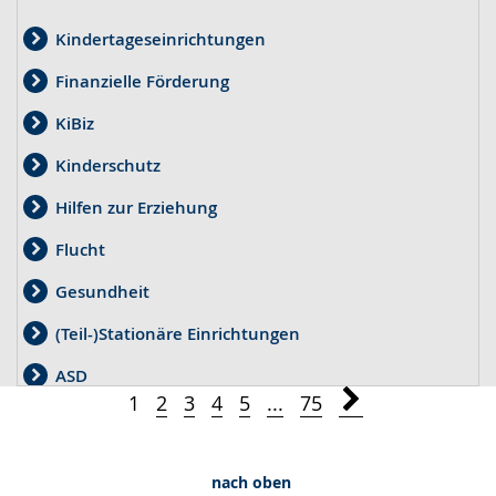
Kindertageseinrichtungen
Finanzielle Förderung
KiBiz
Kinderschutz
Hilfen zur Erziehung
Flucht
Gesundheit
(Teil-)Stationäre Einrichtungen
ASD
1
2
3
4
5
...
75
Wirtschaftliche Jugendhilfe und Kostenerstattung
Kinder- und Jugendarbeit
nach oben