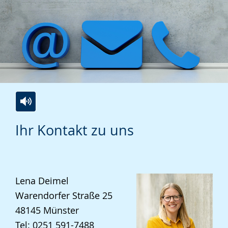
Zur
Aktiviere
Ein
Ihr Kontakt zu uns
Leichten
Audio-
Video
Sprache
Unterstützung.
in
wechseln.
Deutscher
Gebärdensprache
Lena Deimel
wird
Warendorfer Straße 25
angezeigt.
48145
Münster
Tel:
0251 591-7488