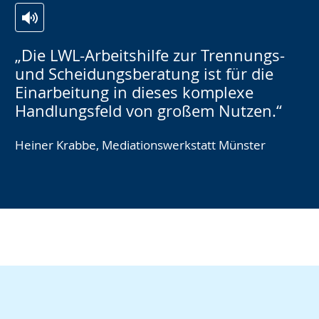
Ansicht:
Ansic
Menschen
Mens
„Die LWL-Arbeitshilfe zur Trennungs-
(
2
(
2
und Scheidungsberatung ist für die
von
von
Einarbeitung in dieses komplexe
2
)
2
)
Handlungsfeld von großem Nutzen.“
Heiner Krabbe, Mediationswerkstatt Münster