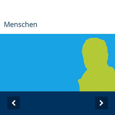
Menschen
Vorherige
Nächs