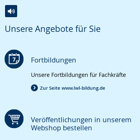
Zur
Aktiviere
Ein
Unsere Angebote für Sie
Leichten
Audio-
Video
Sprache
Unterstützung.
in
wechseln.
Deutscher
Gebärdensprache
Fortbildungen
wird
Unsere Fortbildungen für Fachkräfte
angezeigt.
Zur Seite www.lwl-bildung.de
Veröffentlichungen in unserem
Webshop bestellen