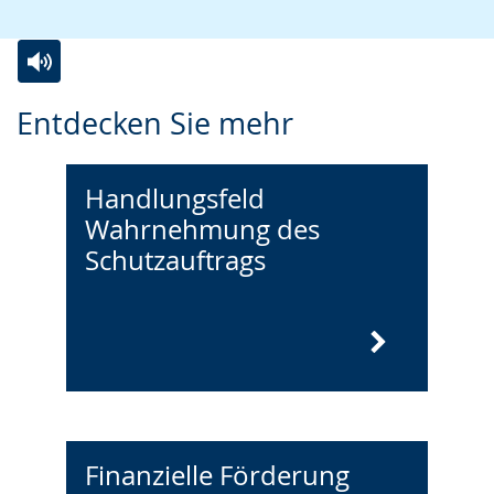
Zur
Aktiviere
Ein
Entdecken Sie mehr
Leichten
Audio-
Video
Sprache
Unterstützung.
in
wechseln.
Deutscher
Handlungsfeld
Wahrnehmung des
Gebärdensprache
Schutzauftrags
wird
angezeigt.
Finanzielle Förderung