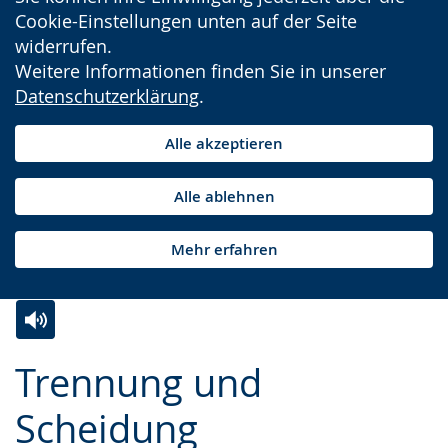
Cookie-Einstellungen unten auf der Seite
widerrufen.
Weitere Informationen finden Sie in unserer
Datenschutzerklärung
.
Alle akzeptieren
Alle ablehnen
Mehr erfahren
Zur
Aktiviere
Ein
Trennung und
Leichten
Audio-
Video
Sprache
Unterstützung.
in
Scheidung
wechseln.
Deutscher