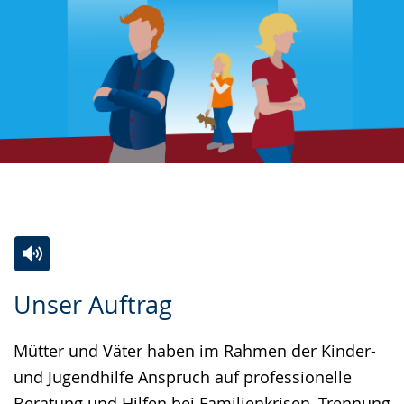
Zur
Aktiviere
Ein
Unser Auftrag
Leichten
Audio-
Video
Sprache
Unterstützung.
in
Mütter und Väter haben im Rahmen der Kinder-
wechseln.
Deutscher
und Jugendhilfe Anspruch auf professionelle
Gebärdensprache
Beratung und Hilfen bei Familienkrisen, Trennung