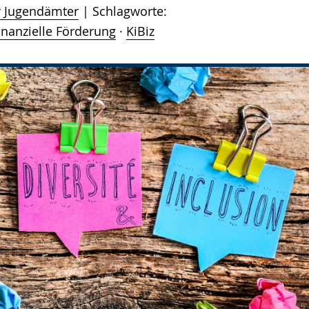
r Jugendämter
Schlagworte:
inanzielle Förderung
·
KiBiz