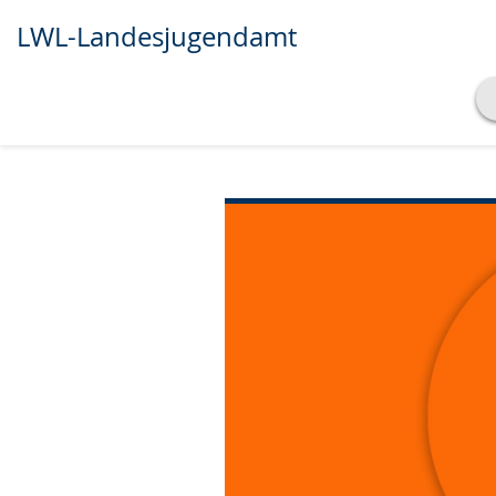
LWL-Landesjugendamt
Transkript anzeigen
Abspielen
Pausieren