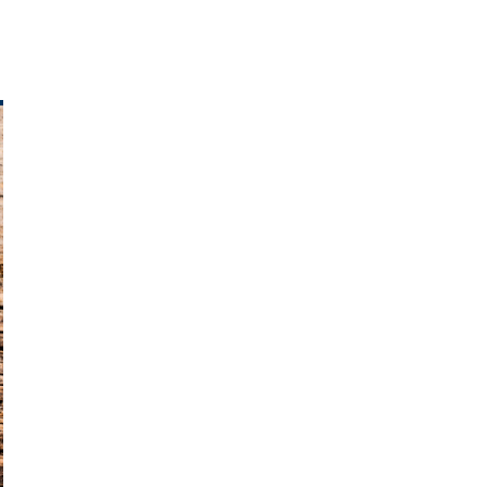
Strafvollzug
Streetwork/Mobile
Jugendarbeit
Personalbemessung
Gesetzgebung
Unterhalt
Grenzüberschreitende
Jugendhilfe
Datenschutz
Jugendschutz
Anerkennung freier
Träger
Digitalisierung