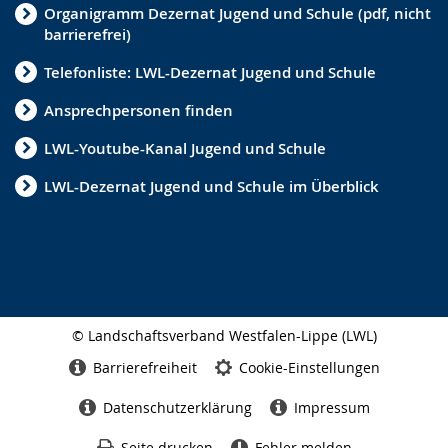
Organigramm Dezernat Jugend und Schule (pdf, nicht
barrierefrei)
Trennung & Scheidung
Telefonliste: LWL-Dezernat Jugend und Schule
Kommunale Bildungslandschaften
Ansprechpersonen finden
Beistandschaften
LWL-Youtube-Kanal Jugend und Schule
Kinder- und Jugendförderplan NRW
LWL-Dezernat Jugend und Schule im Überblick
Familienzentrum
Statistik
Eingliederungshilfe
Internationale Jugendarbeit
© Landschaftsverband Westfalen-Lippe (LWL)
Kreativität
Seitenabschluss
Barrierefreiheit
Cookie-Einstellungen
Ambulante Erziehungshilfen
Datenschutzerklärung
Impressum
Schulsozialarbeit
Seite drucken
Fehler melden