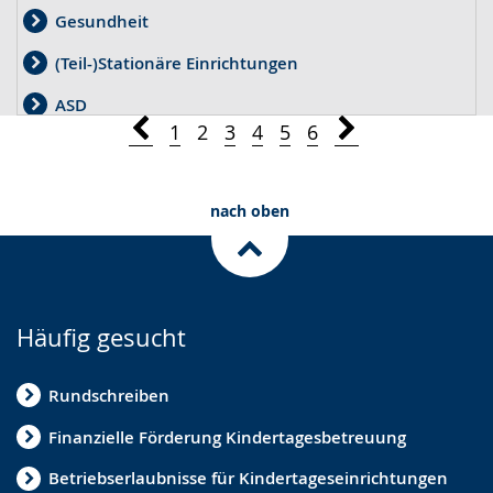
Gesundheit
(Teil-)Stationäre Einrichtungen
ASD
1
2
3
4
5
6
Wirtschaftliche Jugendhilfe und Kostenerstattung
Kinder- und Jugendarbeit
nach oben
Kindertagespflege
Pflegekinderhilfe
Schutzauftrag
Häufig gesucht
Hilfeplanung
Rundschreiben
Partizipation
Finanzielle Förderung Kindertagesbetreuung
Adoption
Betriebserlaubnisse für Kindertageseinrichtungen
Vormundschaften / Pflegschaften