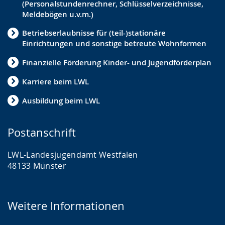
(Personalstundenrechner, Schlüsselverzeichnisse,
Ganztagsbildung
Meldebögen u.v.m.)
Jugendsozialarbeit
Betriebserlaubnisse für (teil-)stationäre
Einrichtungen und sonstige betreute Wohnformen
Personal in Einrichtungen
Finanzielle Förderung Kinder- und Jugendförderplan
Frühe Hilfen
Karriere beim LWL
Fachkräftegewinnung
Ausbildung beim LWL
Jugendhilfeplanung
Inklusion
Postanschrift
Präventionsketten und -netzwerke
LWL-Landesjugendamt Westfalen
48133 Münster
Jugendhilfeausschuss
Konzeption
Weitere Informationen
Jugendförderung
Betriebserlaubnis