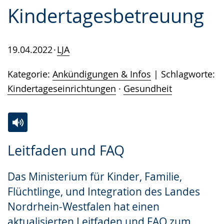
Kindertagesbetreuung
19.04.2022
LJA
Kategorie:
Ankündigungen & Infos
Schlagworte:
Kindertageseinrichtungen
·
Gesundheit
Zur
Aktiviere
Ein
Leitfaden und FAQ
Leichten
Audio-
Video
Sprache
Unterstützung.
in
Das Ministerium für Kinder, Familie,
wechseln.
Deutscher
Flüchtlinge, und Integration des Landes
Gebärdensprache
Nordrhein-Westfalen hat einen
wird
aktualisierten Leitfaden und FAQ zum