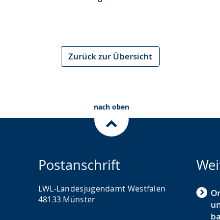
Zurück zur Übersicht
nach oben
Postanschrift
Wei
LWL-Landesjugendamt Westfalen
O
48133 Münster
un
ba