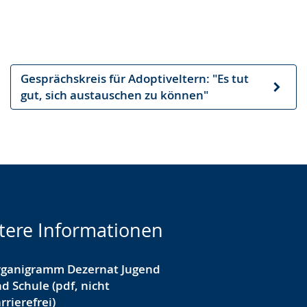
Gesprächskreis für Adoptiveltern: "Es tut
Nächster
gut, sich austauschen zu können"
Artikel
tere Informationen
rganigramm Dezernat Jugend
d Schule (pdf, nicht
rrierefrei)