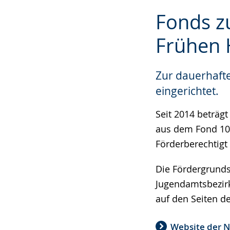
Zur
Aktiviere
Ein
Fonds z
Leichten
Audio-
Video
Sprache
Unterstützung.
in
Frühen 
wechseln.
Deutscher
Gebärdensprach
Zur dauerhafte
wird
eingerichtet.
angezeigt.
Seit 2014 beträg
aus dem Fond 10,
Förderberechtigt 
Die Fördergrundsä
Jugendamtsbezirk
auf den Seiten d
Website der N