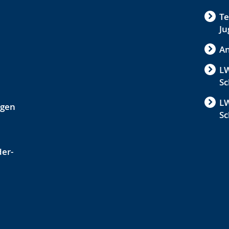
Te
Ju
An
LW
Sc
LW
ngen
Sc
der-