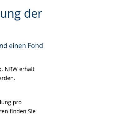
lung der
und einen Fond
o. NRW erhält
erden.
.
ilung pro
ren finden Sie