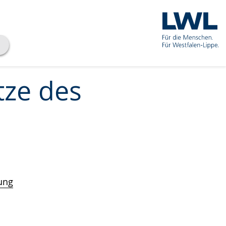
tze des
rung