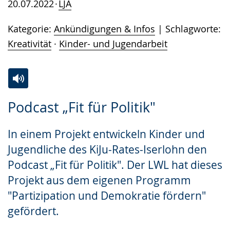
20.07.2022
LJA
Kategorie:
Ankündigungen & Infos
Schlagworte:
Kreativität
·
Kinder- und Jugendarbeit
Zur
Aktiviere
Ein
Podcast „Fit für Politik"
Leichten
Audio-
Video
Sprache
Unterstützung.
in
In einem Projekt entwickeln Kinder und
wechseln.
Deutscher
Jugendliche des KiJu-Rates-Iserlohn den
Gebärdensprache
Podcast „Fit für Politik". Der LWL hat dieses
wird
Projekt aus dem eigenen Programm
angezeigt.
"Partizipation und Demokratie fördern"
gefördert.