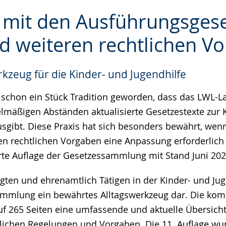
I mit den Ausführungsges
 weiteren rechtlichen V
e
zeug für die Kinder- und Jugendhilfe
n schon ein Stück Tradition geworden, dass das LWL
elmäßigen Abständen aktualisierte Gesetzestexte zur 
usgibt. Diese Praxis hat sich besonders bewährt, we
n rechtlichen Vorgaben eine Anpassung erforderlich
ierte Auflage der Gesetzessammlung mit Stand Juni 20
igten und ehrenamtlich Tätigen in der Kinder- und Juge
ammlung ein bewährtes Alltagswerkzeug dar. Die kom
uf 265 Seiten eine umfassende und aktuelle Übersicht
tlichen Regelungen und Vorgaben. Die 11. Auflage wu