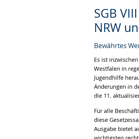
Zur
Aktiviere
Ein
SGB VII
Leichten
Audio-
Video
Sprache
Unterstützung.
in
NRW und
wechseln.
Deutscher
Gebärdensprach
Bewährtes Werk
wird
angezeigt.
Es ist inzwische
Westfalen in reg
Jugendhilfe hera
Änderungen in de
die 11. aktualis
Für alle Beschäft
diese Gesetzess
Ausgabe bietet a
wichtigsten rech