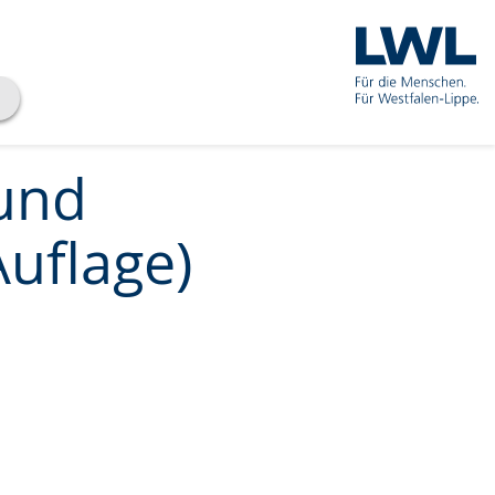
und
Auflage)