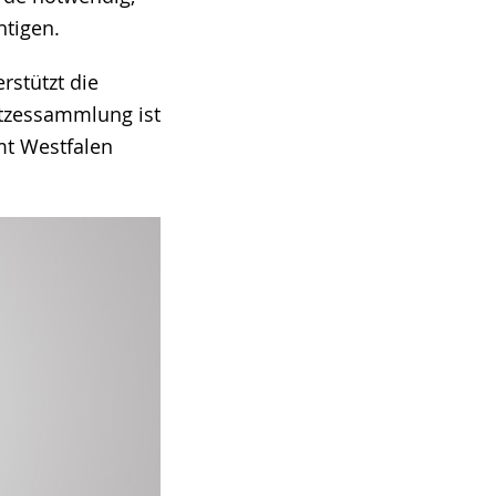
htigen.
rstützt die
etzessammlung ist
mt Westfalen