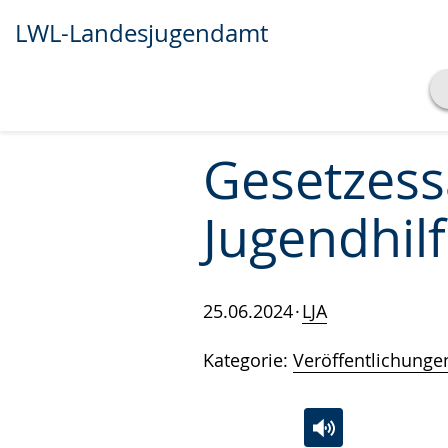
LWL-Landesjugendamt
Transkript anzeigen
Abspielen
Pausieren
Gesetzes
Jugendhilf
25.06.2024
LJA
Kategorie:
Veröffentlichunge