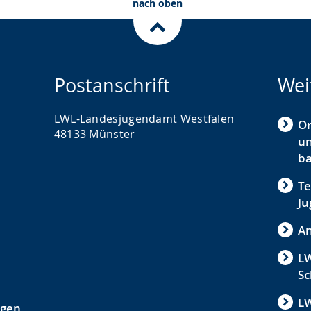
nach oben
Postanschrift
Wei
LWL-Landesjugendamt Westfalen
O
48133 Münster
un
ba
Te
Ju
An
LW
Sc
LW
ngen