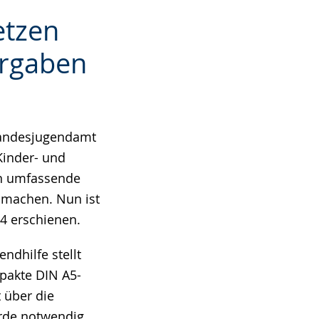
etzen
orgaben
-Landesjugendamt
Kinder- und
nn umfassende
 machen. Nun ist
24 erschienen.
ndhilfe stellt
pakte DIN A5-
 über die
rde notwendig,