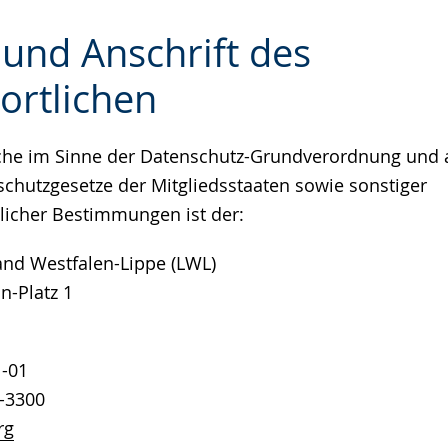
 und Anschrift des
ortlichen
e
iche im Sinne der Datenschutz-Grundverordnung und 
schutzgesetze der Mitgliedsstaaten sowie sonstiger
licher Bestimmungen ist der:
nd Westfalen-Lippe (LWL)
n-Platz 1
1-01
1-3300
rg