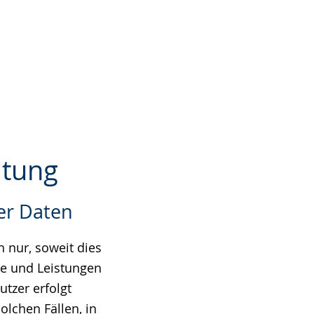
itung
er Daten
 nur, soweit dies
te und Leistungen
tzer erfolgt
olchen Fällen, in