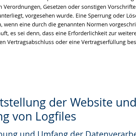
n Verordnungen, Gesetzen oder sonstigen Vorschrifte
unterliegt, vorgesehen wurde. Eine Sperrung oder Lö
nn, wenn eine durch die genannten Normen vorgeschr
äuft, es sei denn, dass eine Erforderlichkeit zur weit
nen Vertragsabschluss oder eine Vertragserfüllung bes
itstellung der Website un
ng von Logfiles
e
ibung und Umfang der Datenverarb