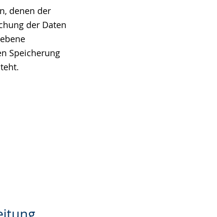
n, denen der
schung der Daten
iebene
eren Speicherung
teht.
d
eitung