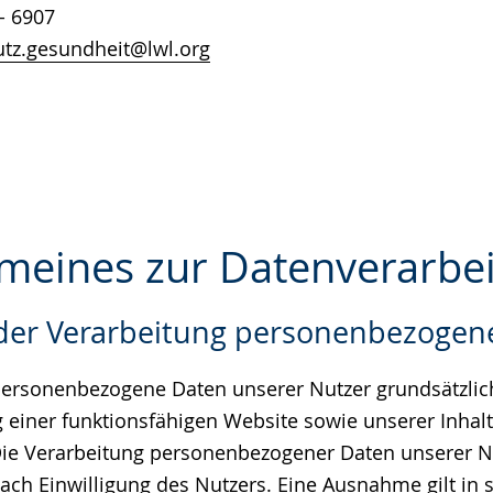
- 6907
tz.gesundheit@lwl.org
gemeines zur Datenverarbe
der Verarbeitung personenbezogen
e
personenbezogene Daten unserer Nutzer grundsätzlich
ng einer funktionsfähigen Website sowie unserer Inhal
. Die Verarbeitung personenbezogener Daten unserer Nu
ch Einwilligung des Nutzers. Eine Ausnahme gilt in s