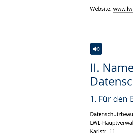
Website:
www.lwl
Zur
Aktiviere
Ein
II. Name
Leichten
Audio-
Video
Sprache
Unterstützung.
in
Datensc
wechseln.
Deutscher
Gebärdensprach
1. Für den
wird
angezeigt.
Datenschutzbeauf
LWL-Hauptverwa
Karlstr. 11