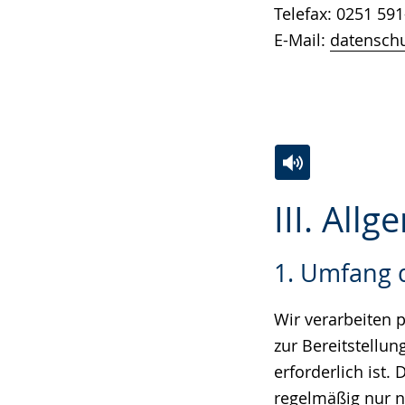
Telefax: 0251 591
E-Mail:
datenschu
Zur
Aktiviere
Ein
III. All
Leichten
Audio-
Video
Sprache
Unterstützung.
in
1. Umfang 
wechseln.
Deutscher
Gebärdensprach
Wir verarbeiten 
wird
zur Bereitstellu
angezeigt.
erforderlich ist
regelmäßig nur na