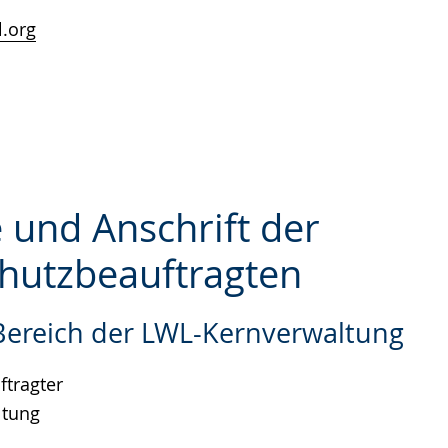
.org
 und Anschrift der
hutzbeauftragten
e
 Bereich der LWL-Kernverwaltung
tragter
ltung