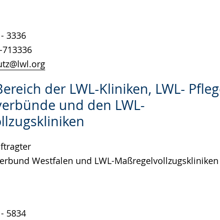
1- 3336
1-713336
tz@lwl.org
Bereich der LWL-Kliniken, LWL- Pfle
erbünde und den LWL-
llzugskliniken
tragter
Verbund Westfalen und LWL-Maßregelvollzugskliniken
1- 5834