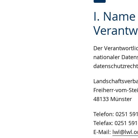
Zur
Aktiviere
Ein
I. Name
Leichten
Audio-
Video
Sprache
Unterstützung.
in
Verantw
wechseln.
Deutscher
Gebärdensprach
Der Verantwortl
wird
nationaler Daten
angezeigt.
datenschutzrecht
Landschaftsverba
Freiherr-vom-Stei
48133 Münster
Telefon: 0251 59
Telefax: 0251 59
E-Mail:
lwl@lwl.o