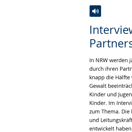
Zur
Aktiviere
Ein
Intervi
Leichten
Audio-
Video
Sprache
Unterstützung.
in
Partner
wechseln.
Deutscher
Gebärdensprach
In NRW werden jä
wird
durch ihren Partn
angezeigt.
knapp die Hälfte
Gewalt beeinträc
Kinder und Jugend
Kinder. Im Inter
zum Thema. Die b
und Leitungskrä
entwickelt haben