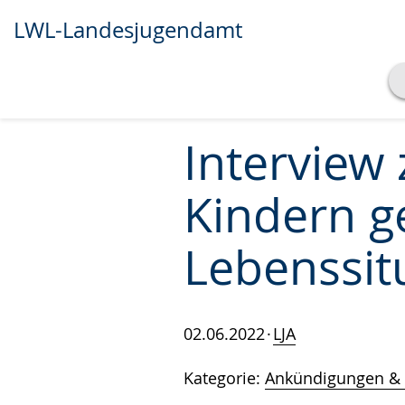
LWL-Landesjugendamt
Transkript anzeigen
Abspielen
Pausieren
Interview 
Kindern g
Lebenssit
02.06.2022
LJA
Kategorie:
Ankündigungen & 