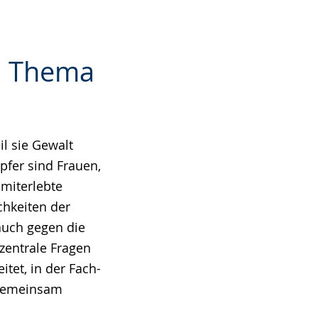
m Thema
l sie Gewalt
pfer sind Frauen,
miterlebte
chkeiten der
 auch gegen die
zentrale Fragen
tet, in der Fach-
 gemeinsam