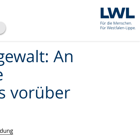
gewalt: An
e
os vorüber
idung