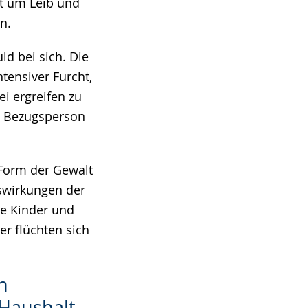
st um Leib und
n.
ld bei sich. Die
ntensiver Furcht,
ei ergreifen zu
en Bezugsperson
 Form der Gewalt
swirkungen der
re Kinder und
er flüchten sich
n
 Haushalt