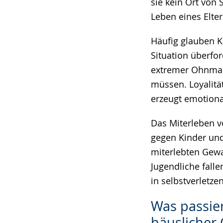
sie kein Ort von
Leben eines Elter
Häufig glauben Ki
Situation überfor
extremer Ohnmacht
müssen. Loyalitä
erzeugt emotiona
Das Miterleben v
gegen Kinder un
miterlebten Gewal
Jugendliche falle
in selbstverletz
Was passier
häuslicher