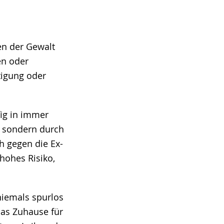
en der Gewalt
en oder
tigung oder
fig in immer
, sondern durch
h gegen die Ex-
hohes Risiko,
niemals spurlos
das Zuhause für