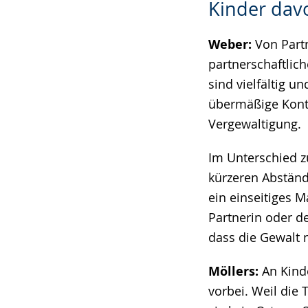
Kinder dav
Weber:
Von Partn
partnerschaftlic
sind vielfältig 
übermäßige Kontr
Vergewaltigung.
Im Unterschied zu
kürzeren Abständ
ein einseitiges 
Partnerin oder d
dass die Gewalt n
Möllers:
An Kinde
vorbei. Weil die 