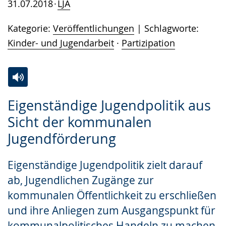
31.07.2018
LJA
Kategorie:
Veröffentlichungen
Schlagworte:
Kinder- und Jugendarbeit
·
Partizipation
Zur
Aktiviere
Ein
Eigenständige Jugendpolitik aus
Leichten
Audio-
Video
Sicht der kommunalen
Sprache
Unterstützung.
in
Jugendförderung
wechseln.
Deutscher
Gebärdensprache
Eigenständige Jugendpolitik zielt darauf
wird
ab, Jugendlichen Zugänge zur
angezeigt.
kommunalen Öffentlichkeit zu erschließen
und ihre Anliegen zum Ausgangspunkt für
kommunalpolitisches Handeln zu machen.